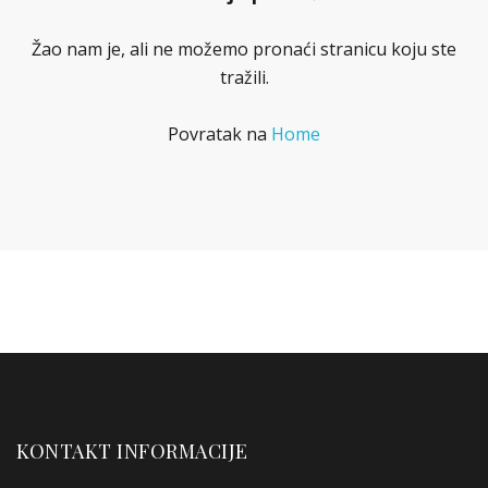
Žao nam je, ali ne možemo pronaći stranicu koju ste
tražili.
Povratak na
Home
KONTAKT INFORMACIJE