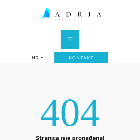
KONTAKT
HR
404
Stranica nije pronađena!