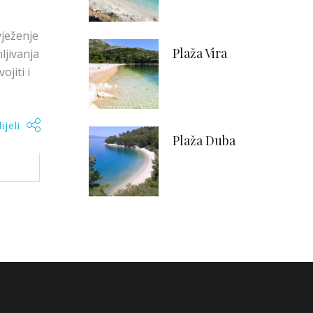
vježenje
Plaža Vira
ljivanja
ojiti i
ijeli
Plaža Duba