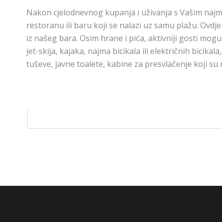
Nakon cjelodnevnog kupanja i uživanja s Vašim najmi
restoranu ili baru koji se nalazi uz samu plažu. Ovdj
iz našeg bara. Osim hrane i pića, aktivniji gosti mog
jet-skija, kajaka, najma bicikala ili električnih bicika
tuševe, javne toalete, kabine za presvlačenje koji s