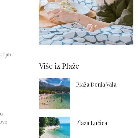
snova.
ZATRAŽI PONUDE
ijih i
Više iz Plaže
Plaža Donja Vala
ju
zove
Plaža Lučica