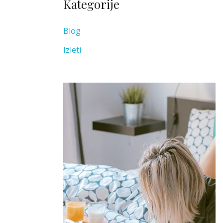
Kategorije
Blog
Izleti
Adria Drvenik
Adria Drvenik ne nudi samo smještaj i
ukusnu hranu. Ovdje smo da se
pobrinemo za sve Vaše potrebe, te
da Vam osiguramo ljetovanje iz