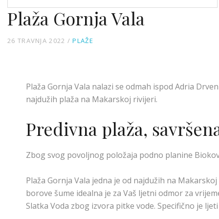
Plaža Gornja Vala
26 TRAVNJA 2022
PLAŽE
Plaža Gornja Vala nalazi se odmah ispod Adria Drveni
najdužih plaža na Makarskoj rivijeri.
Predivna plaža, savršena
Zbog svog povoljnog položaja podno planine Biokovo 
Plaža Gornja Vala jedna je od najdužih na Makarskoj r
borove šume idealna je za Vaš ljetni odmor za vrijeme
Slatka Voda zbog izvora pitke vode. Specifično je ljeti