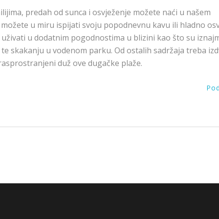
lijima, predah od sunca i osvježenje možete naći u našem
e možete u miru ispijati svoju popodnevnu kavu ili hladno os
u uživati u dodatnim pogodnostima u blizini kao što su iznajm
la, te skakanju u vodenom parku. Od ostalih sadržaja treba izdv
u rasprostranjeni duž ove dugačke plaže.
Pod